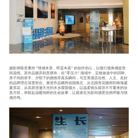
摄影师陈意秉持 “情感本质，即是本真” 的创作初心，以慢行视角捕捉世
间温情。其作品摒弃刻意摆布，在“零压力” 场域中，定格旅途中的回眸、
亲子间的牵手、夕阳下的拥抱等真实瞬间，与艾美酒店自然、人文、友好
的品牌理念深度契合。展览作品横跨祖国南北，从北国杏花微雨到南海盛
夏浪花，从高原澄澈天光到水乡晨昏烟火，以温柔镜头留存不可重来的珍
贵片段，串联起温暖纯粹的生命故事，让观者在光影间感受自然呼吸与情
感共鸣。