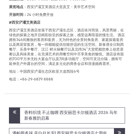
展览地点
：西安浐灞艾美酒店大堂及艾・美学艺术空间
开放时间：
24 小时免费开放
#
西安浐灞艾美酒店
西安浐灞艾美酒店坐落于西安浐灞生态区，酒店依河而筑，风景秀丽，在
绿色的探索之地开启精彩纷呈的探索之旅，感受远离喧嚣的慢生活。 酒店
拥有346间雅致的客房和套房，尤为特色的全景转角套房、家庭探索套房
以及两居室套房，每一间都能提供别致舒适的生活空间。新食谱全日制西
餐厅、乐美中餐厅、汉江·鲜火锅餐厅以及北纬34°大堂吧都您奉上创意菜
肴以及风味美食，在充满艺术的用餐空间中尽享美食的愉悦。酒店设有面
积700平方米无柱大宴会厅以及7间多功能厅，空间可灵活分隔，拥有可
延伸至户外露台的空间，满足多元化的商务会议和浪漫婚典需求。
地址：中国西安浐灞生态区欧亚大道西段6号
电话：+86-29-6879 8888
Post
香料织境 不止咖喱 西安丽思卡尔顿酒店 2026 马年
navigation
新春雅韵启幕
潘帕斯炙味 蓝白赴长安| 西安丽思卡尔顿酒店七周年