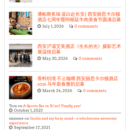
潘帕斯炙味 蓝白赴长安| 西安丽思卡尔顿
酒店七周年暨阿根廷牛肉美食节圆满启幕
July 1, 2026
0 comments
西安浐灞艾美酒店《生长的光》摄影艺术
展温情启幕
May 30, 2026
0 comments
香料织境 不止咖喱 西安丽思卡尔顿酒店
2026 马年新春雅韵启幕
March 24, 2026
0 comments
Tom on
A Sports Bar in Xi’an? Finally, yes!
October 1, 2023
xianease on
Guilin and my busy mind – a wholesome awesome
experience
September 17, 2021