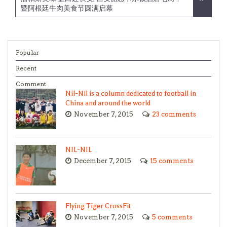
暨阿根廷牛肉美食节圆满启幕
Popular
Recent
Comment
Nil-Nil is a column dedicated to football in
China and around the world
November 7, 2015
23 comments
NIL-NIL
December 7, 2015
15 comments
Flying Tiger CrossFit
November 7, 2015
5 comments