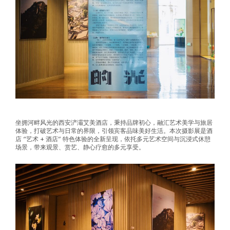
坐拥河畔风光的西安浐灞艾美酒店，秉持品牌初心，融汇艺术美学与旅居
体验，打破艺术与日常的界限，引领宾客品味美好生活。本次摄影展是酒
店 “艺术 + 酒店” 特色体验的全新呈现，依托多元艺术空间与沉浸式休憩
场景，带来观景、赏艺、静心疗愈的多元享受。