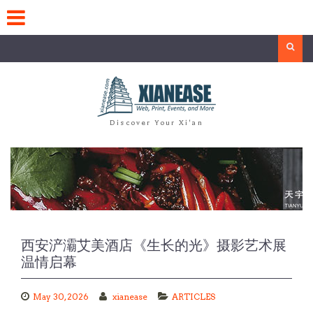
Skip
to
content
Search
Discover Your Xi'an
西安浐灞艾美酒店《生长的光》摄影艺术展
温情启幕
May 30, 2026
xianease
ARTICLES