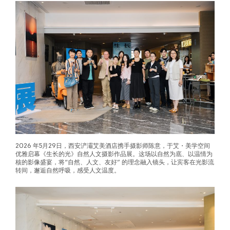
2026 年5月29日，西安浐灞艾美酒店携手摄影师陈意，于艾・美学空间
优雅启幕《生长的光》自然人文摄影作品展。这场以自然为底、以温情为
核的影像盛宴，将“自然、人文、友好” 的理念融入镜头，让宾客在光影流
转间，邂逅自然呼吸，感受人文温度。