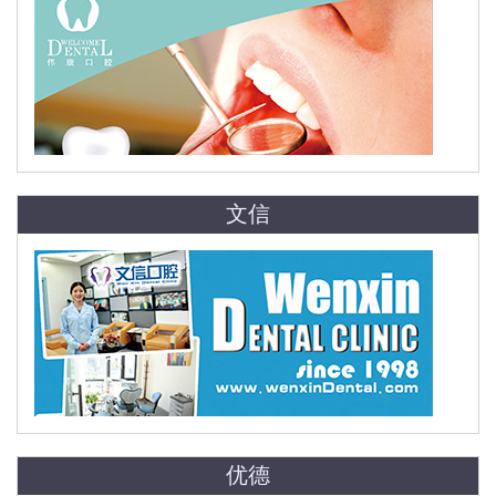
文信
优德