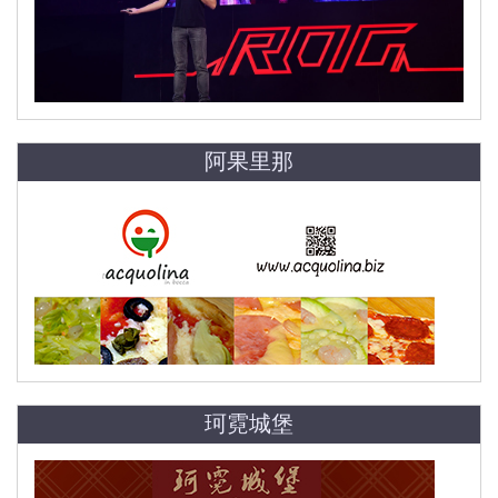
阿果里那
珂霓城堡