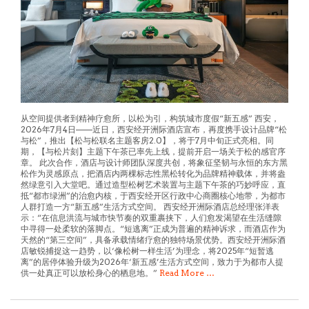
从空间提供者到精神疗愈所，以松为引，构筑城市度假“新五感” 西安，
2026年7月4日——近日，西安经开洲际酒店宣布，再度携手设计品牌“松
与松”，推出【松与松联名主题客房2.0】，将于7月中旬正式亮相。同
期，【与松片刻】主题下午茶已率先上线，提前开启一场关于松的感官序
章。 此次合作，酒店与设计师团队深度共创，将象征坚韧与永恒的东方黑
松作为灵感原点，把酒店内两棵标志性黑松转化为品牌精神载体，并将盎
然绿意引入大堂吧。通过造型松树艺术装置与主题下午茶的巧妙呼应，直
抵“都市绿洲”的治愈内核，于西安经开区行政中心商圈核心地带，为都市
人群打造一方“新五感”生活方式空间。 西安经开洲际酒店总经理张洋表
示：“在信息洪流与城市快节奏的双重裹挟下，人们愈发渴望在生活缝隙
中寻得一处柔软的落脚点。“短逃离”正成为普遍的精神诉求，而酒店作为
天然的“第三空间”，具备承载情绪疗愈的独特场景优势。西安经开洲际酒
店敏锐捕捉这一趋势，以‘像松树一样生活’为理念，将2025年“短暂逃
离”的居停体验升级为2026年‘新五感’生活方式空间，致力于为都市人提
供一处真正可以放松身心的栖息地。”
Read More …