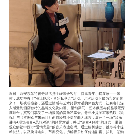
近日，西安索菲特传奇酒店携手峻溪会客厅，特邀青年小提琴家——米
哲，成功举办了“弦上绝恋 · 音乐私享会”活动。此次活动不仅为宾客们带
来了一场视听盛宴，还通过情感与艺术跨界对话的体验方式，让宾客们深
入感受到酒店独特的品牌文化及内涵。 活动期间，艺术氛围与优雅场景深
度融合，宾客们享受了一场浪漫的音乐私享会。青年小提琴家米哲以《梁
祝》与《罗密欧与朱丽叶》两首经典小提琴曲为线索，展开了一场“音乐
讲演+现场演奏+思想对谈”的跨界对话，并以“演奏+解读”的形式，带领
观众解锁中西方“爱情悲剧”的音乐表达密码。通过解析揉弦、跳弓等小提
琴技法，以及旋律走向、节奏变化，拆解音乐如何传递甜蜜、挣扎、悲恸
等故事情感；并与观众互动提问、开放交流、深化情感共鸣。