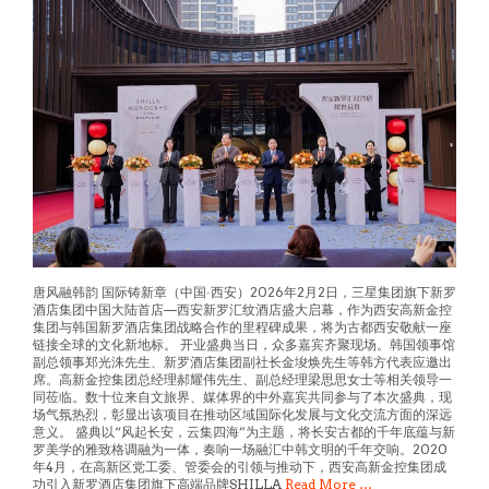
唐风融韩韵 国际铸新章（中国·西安）2026年2月2日，三星集团旗下新罗
酒店集团中国大陆首店—西安新罗汇纹酒店盛大启幕，作为西安高新金控
集团与韩国新罗酒店集团战略合作的里程碑成果，将为古都西安敬献一座
链接全球的文化新地标。 开业盛典当日，众多嘉宾齐聚现场。韩国领事馆
副总领事郑光洙先生、新罗酒店集团副社长金埈焕先生等韩方代表应邀出
席。高新金控集团总经理郝耀伟先生、副总经理梁思思女士等相关领导一
同莅临。数十位来自文旅界、媒体界的中外嘉宾共同参与了本次盛典，现
场气氛热烈，彰显出该项目在推动区域国际化发展与文化交流方面的深远
意义。 盛典以“风起长安，云集四海”为主题，将长安古都的千年底蕴与新
罗美学的雅致格调融为一体，奏响一场融汇中韩文明的千年交响。2020
年4月，在高新区党工委、管委会的引领与推动下，西安高新金控集团成
功引入新罗酒店集团旗下高端品牌SHILLA
Read More …