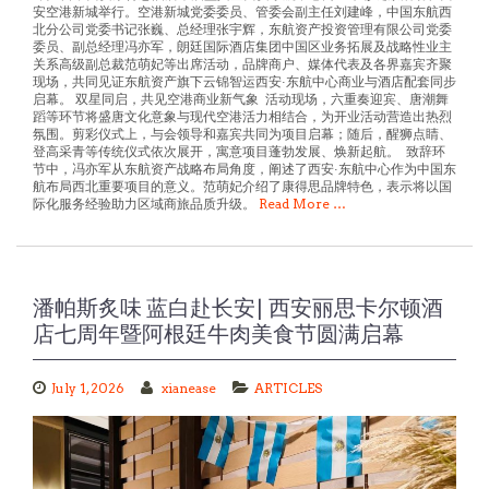
北分公司党委书记张巍、总经理张宇辉，东航资产投资管理有限公司党委
委员、副总经理冯亦军，朗廷国际酒店集团中国区业务拓展及战略性业主
关系高级副总裁范萌妃等出席活动，品牌商户、媒体代表及各界嘉宾齐聚
现场，共同见证东航资产旗下云锦智运西安·东航中心商业与酒店配套同步
启幕。 双星同启，共见空港商业新气象 活动现场，六重奏迎宾、唐潮舞
蹈等环节将盛唐文化意象与现代空港活力相结合，为开业活动营造出热烈
氛围。剪彩仪式上，与会领导和嘉宾共同为项目启幕；随后，醒狮点睛、
登高采青等传统仪式依次展开，寓意项目蓬勃发展、焕新起航。 致辞环
节中，冯亦军从东航资产战略布局角度，阐述了西安·东航中心作为中国东
航布局西北重要项目的意义。范萌妃介绍了康得思品牌特色，表示将以国
际化服务经验助力区域商旅品质升级。
Read More …
潘帕斯炙味 蓝白赴长安| 西安丽思卡尔顿酒
店七周年暨阿根廷牛肉美食节圆满启幕
July 1, 2026
xianease
ARTICLES