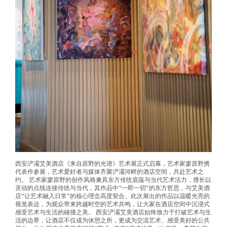
西安浐灞艾美酒店《来自原野的光谱》艺术展正式启幕，艺术家廖原野携
代表作参展，艺术爱好者与媒体齐聚浐灞河畔的酒店空间，共赴艺术之
约。 艺术家廖原野的创作风格兼具东方传统底蕴与当代艺术活力，擅长以
灵动的点线连接传统与当代，其作品中“一即一切”的东方哲思，与艾美酒
店“让艺术融入日常”的核心理念高度契合。此次展出的作品以温暖光亮的
视觉表达，为观众带来跨越时空的艺术共鸣，让大家在酒店空间中沉浸式
感受艺术与生活的碰撞之美。 西安浐灞艾美酒店始终致力于打破艺术与生
活的边界，让酒店不仅成为休憩之所，更成为交流艺术、感受美好的公共
平台，此次展览也是酒店深耕“艺术+酒店”模式的又一次实践，希望为宾