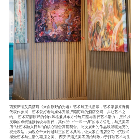
西安浐灞艾美酒店《来自原野的光谱》艺术展正式启幕，艺术家廖原野携
代表作参展，艺术爱好者与媒体齐聚浐灞河畔的酒店空间，共赴艺术之
约。 艺术家廖原野的创作风格兼具东方传统底蕴与当代艺术活力，擅长以
灵动的点线连接传统与当代，其作品中“一即一切”的东方哲思，与艾美酒
店“让艺术融入日常”的核心理念高度契合。此次展出的作品以温暖光亮的
视觉表达，为观众带来跨越时空的艺术共鸣，让大家在酒店空间中沉浸式
感受艺术与生活的碰撞之美。 西安浐灞艾美酒店始终致力于打破艺术与生
活的边界，让酒店不仅成为休憩之所，更成为交流艺术、感受美好的公共