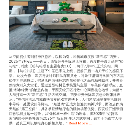
从空间提供者到精神疗愈所，以松为引，构筑城市度假“新五感” 西安，
2026年7月4日——近日，西安经开洲际酒店宣布，再度携手设计品牌“松
与松”，推出【松与松联名主题客房2.0】，将于7月中旬正式亮相。同
期，【与松片刻】主题下午茶已率先上线，提前开启一场关于松的感官序
章。 此次合作，酒店与设计师团队深度共创，将象征坚韧与永恒的东方黑
松作为灵感原点，把酒店内两棵标志性黑松转化为品牌精神载体，并将盎
然绿意引入大堂吧。通过造型松树艺术装置与主题下午茶的巧妙呼应，直
抵“都市绿洲”的治愈内核，于西安经开区行政中心商圈核心地带，为都市
人群打造一方“新五感”生活方式空间。 西安经开洲际酒店总经理张洋表
示：“在信息洪流与城市快节奏的双重裹挟下，人们愈发渴望在生活缝隙
中寻得一处柔软的落脚点。“短逃离”正成为普遍的精神诉求，而酒店作为
天然的“第三空间”，具备承载情绪疗愈的独特场景优势。西安经开洲际酒
店敏锐捕捉这一趋势，以‘像松树一样生活’为理念，将2025年“短暂逃
离”的居停体验升级为2026年‘新五感’生活方式空间，致力于为都市人提
供一处真正可以放松身心的栖息地。”
Read More …