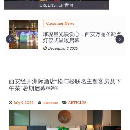
GREENSTEP 青台
Customer News
璀璨星光映爱心，西安万丽圣诞点
灯仪式温暖启幕
December 7, 2025
西安经开洲际酒店“松与松联名主题客房及下
午茶”暑期启幕￼￼
July 9, 2026
xianease
ARTICLES