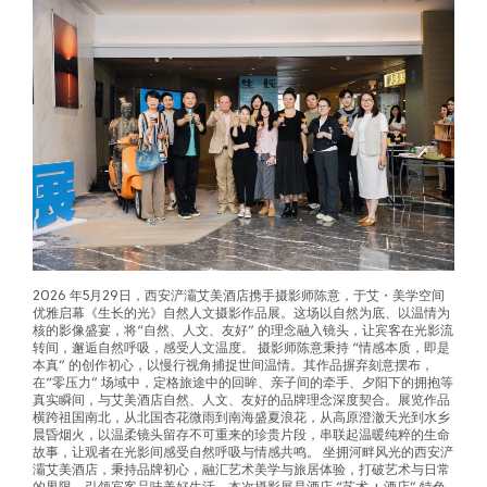
2026 年5月29日，西安浐灞艾美酒店携手摄影师陈意，于艾・美学空间
优雅启幕《生长的光》自然人文摄影作品展。这场以自然为底、以温情为
核的影像盛宴，将“自然、人文、友好” 的理念融入镜头，让宾客在光影流
转间，邂逅自然呼吸，感受人文温度。 摄影师陈意秉持 “情感本质，即是
本真” 的创作初心，以慢行视角捕捉世间温情。其作品摒弃刻意摆布，
在“零压力” 场域中，定格旅途中的回眸、亲子间的牵手、夕阳下的拥抱等
真实瞬间，与艾美酒店自然、人文、友好的品牌理念深度契合。展览作品
横跨祖国南北，从北国杏花微雨到南海盛夏浪花，从高原澄澈天光到水乡
晨昏烟火，以温柔镜头留存不可重来的珍贵片段，串联起温暖纯粹的生命
故事，让观者在光影间感受自然呼吸与情感共鸣。 坐拥河畔风光的西安浐
灞艾美酒店，秉持品牌初心，融汇艺术美学与旅居体验，打破艺术与日常
的界限，引领宾客品味美好生活。本次摄影展是酒店 “艺术 + 酒店” 特色
体验的全新呈现，依托多元艺术空间与沉浸式休憩场景，带来观景、赏