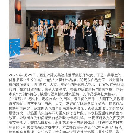
2026 年5月29日，西安浐灞艾美酒店携手摄影师陈意，于艾・美学空间
优雅启幕《生长的光》自然人文摄影作品展。这场以自然为底、以温情为
核的影像盛宴，将“自然、人文、友好” 的理念融入镜头，让宾客在光影流
转间，邂逅自然呼吸，感受人文温度。 摄影师陈意秉持 “情感本质，即是
本真” 的创作初心，以慢行视角捕捉世间温情。其作品摒弃刻意摆布，
在“零压力” 场域中，定格旅途中的回眸、亲子间的牵手、夕阳下的拥抱等
真实瞬间，与艾美酒店自然、人文、友好的品牌理念深度契合。展览作品
横跨祖国南北，从北国杏花微雨到南海盛夏浪花，从高原澄澈天光到水乡
晨昏烟火，以温柔镜头留存不可重来的珍贵片段，串联起温暖纯粹的生命
故事，让观者在光影间感受自然呼吸与情感共鸣。 坐拥河畔风光的西安浐
灞艾美酒店，秉持品牌初心，融汇艺术美学与旅居体验，打破艺术与日常
的界限，引领宾客品味美好生活。本次摄影展是酒店 “艺术 + 酒店” 特色
体验的全新呈现，依托多元艺术空间与沉浸式休憩场景，带来观景、赏
艺、静心疗愈的多元享受。 未来酒店将持续以艺术为纽带，依托浐灞地域