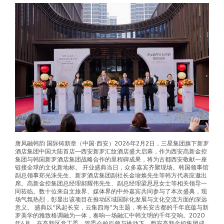
唐风融韩韵 国际铸新章（中国·西安）2026年2月2日，三星集团旗下新罗
酒店集团中国大陆首店—西安新罗汇纹酒店盛大启幕，作为西安高新金控
集团与韩国新罗酒店集团战略合作的里程碑成果，将为古都西安敬献一座
链接全球的文化新地标。 开业盛典当日，众多嘉宾齐聚现场。韩国领事馆
副总领事郑光洙先生、新罗酒店集团副社长金埈焕先生等韩方代表应邀出
席。高新金控集团总经理郝耀伟先生、副总经理梁思思女士等相关领导一
同莅临。数十位来自文旅界、媒体界的中外嘉宾共同参与了本次盛典，现
场气氛热烈，彰显出该项目在推动区域国际化发展与文化交流方面的深远
意义。 盛典以“风起长安，云集四海”为主题，将长安古都的千年底蕴与新
罗美学的雅致格调融为一体，奏响一场融汇中韩文明的千年交响。2020
年4月，在高新区党工委、管委会的引领与推动下，西安高新金控集团成
功引入新罗酒店集团旗下高端品牌SHILLA
Read More …