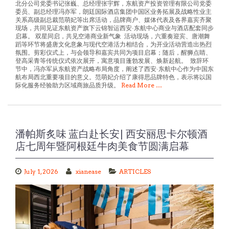
委员、副总经理冯亦军，朗廷国际酒店集团中国区业务拓展及战略性业主
关系高级副总裁范萌妃等出席活动，品牌商户、媒体代表及各界嘉宾齐聚
现场，共同见证东航资产旗下云锦智运西安·东航中心商业与酒店配套同步
启幕。 双星同启，共见空港商业新气象 活动现场，六重奏迎宾、唐潮舞
蹈等环节将盛唐文化意象与现代空港活力相结合，为开业活动营造出热烈
氛围。剪彩仪式上，与会领导和嘉宾共同为项目启幕；随后，醒狮点睛、
登高采青等传统仪式依次展开，寓意项目蓬勃发展、焕新起航。 致辞环
节中，冯亦军从东航资产战略布局角度，阐述了西安·东航中心作为中国东
航布局西北重要项目的意义。范萌妃介绍了康得思品牌特色，表示将以国
际化服务经验助力区域商旅品质升级。
Read More …
潘帕斯炙味 蓝白赴长安| 西安丽思卡尔顿酒
店七周年暨阿根廷牛肉美食节圆满启幕
July 1, 2026
xianease
ARTICLES