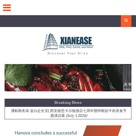
Skip
to
content
Search
Discover Your Xi'an
Breaking News
西安浐灞艾美酒店《生长的光》摄影艺术展温情启幕
(May 30, 2026)
香料织境 不止咖喱 西安丽思卡尔顿酒店 2026 马年新春雅韵启幕
(March
24, 2026)
西安经开洲际酒店“松与松联名主题客房及下午茶”暑期启幕￼￼
(July 9,