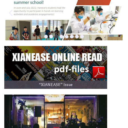
2026)
空港唐潮启新章 产商融合添动能/西安康得思酒店与西安东航中心商业同
步启幕￼
(July 5, 2026)
潘帕斯炙味 蓝白赴长安| 西安丽思卡尔顿酒店七周年暨阿根廷牛肉美食节
圆满启幕
(July 1, 2026)
“XIANEASE” Issue