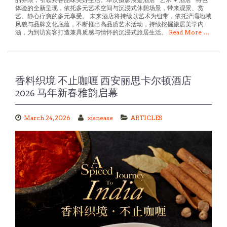
艺、静心疗愈的多元享受。 未来酒店将持续以艺术为纽带，依托浐灞地域
风貌与品牌文化底蕴，不断推出高品质艺术活动，持续挖掘旅居美学内
涵，为到访宾客打造兼具质感与情怀的沉浸式旅居生活。
Read More …
香料织境 不止咖喱 西安丽思卡尔顿酒店
2026 马年新春雅韵启幕
March 24, 2026
xianease
ARTICLES