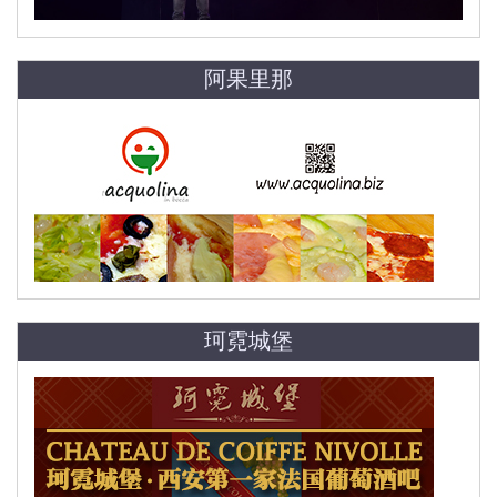
阿果里那
珂霓城堡