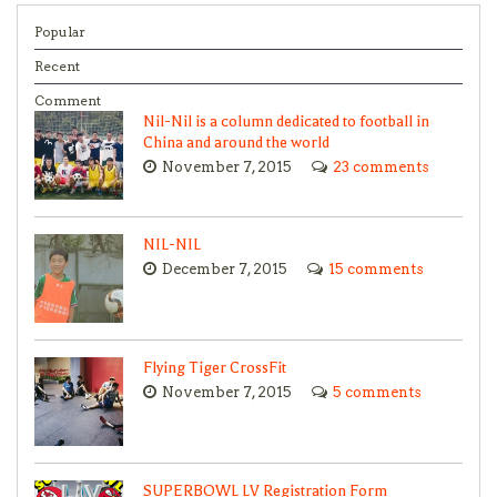
Popular
Recent
Comment
Nil-Nil is a column dedicated to football in
China and around the world
November 7, 2015
23 comments
NIL-NIL
December 7, 2015
15 comments
Flying Tiger CrossFit
November 7, 2015
5 comments
SUPERBOWL LV Registration Form