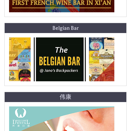
Belgian Bar
伟康