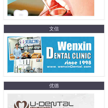
文信
优德