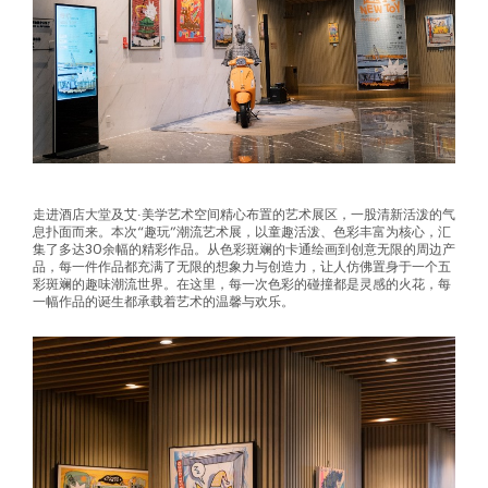
走进酒店大堂及艾·美学艺术空间精心布置的艺术展区，一股清新活泼的气
息扑面而来。本次“趣玩”潮流艺术展，以童趣活泼、色彩丰富为核心，汇
集了多达30余幅的精彩作品。从色彩斑斓的卡通绘画到创意无限的周边产
品，每一件作品都充满了无限的想象力与创造力，让人仿佛置身于一个五
彩斑斓的趣味潮流世界。在这里，每一次色彩的碰撞都是灵感的火花，每
一幅作品的诞生都承载着艺术的温馨与欢乐。