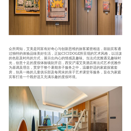
众所周知，艾美是同富有好奇心与创新思维的旅客紧密相连，鼓励宾客通
过独特的体验品味美好生活，正如CICIDOGE所呈现的艺术风格，以活泼
的色彩及时尚的方式，展示出内心的情感及趣味。当法式优雅遇见趣味时
光，创意十足的度假体验顷刻开启，西安浐灞艾美酒店将法式艺术优雅作
为基调及理念，贯穿于整个暑期亲子服务之中，温馨舒适的家庭探索套
房，别具一格的儿童俱乐部及每周末的亲子艺术课堂等服务，旨在为家庭
宾客打造一个既舒适又充满乐趣的度假环境。