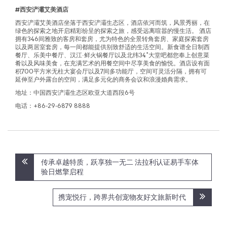
#
西安浐灞艾美酒店
西安浐灞艾美酒店坐落于西安浐灞生态区，酒店依河而筑，风景秀丽，在
绿色的探索之地开启精彩纷呈的探索之旅，感受远离喧嚣的慢生活。 酒店
拥有346间雅致的客房和套房，尤为特色的全景转角套房、家庭探索套房
以及两居室套房，每一间都能提供别致舒适的生活空间。新食谱全日制西
餐厅、乐美中餐厅、汉江·鲜火锅餐厅以及北纬34°大堂吧都您奉上创意菜
肴以及风味美食，在充满艺术的用餐空间中尽享美食的愉悦。酒店设有面
积700平方米无柱大宴会厅以及7间多功能厅，空间可灵活分隔，拥有可
延伸至户外露台的空间，满足多元化的商务会议和浪漫婚典需求。
地址：中国西安浐灞生态区欧亚大道西段6号
电话：+86-29-6879 8888
Post
传承卓越特质，跃享独一无二 法拉利认证易手车体
navigation
验日燃擎启程
携宠悦行，跨界共创宠物友好文旅新时代