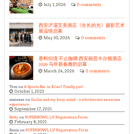
July 1, 2026
0 comments
西安浐灞艾美酒店《生长的光》摄影艺术
展温情启幕
May 30, 2026
0 comments
香料织境 不止咖喱 西安丽思卡尔顿酒店
2026 马年新春雅韵启幕
March 24, 2026
0 comments
Tom on
A Sports Bar in Xi’an? Finally, yes!
October 1, 2023
xianease on
Guilin and my busy mind – a wholesome awesome
experience
September 17, 2021
Betty
on
SUPERBOWL LV Registration Form
February 8, 2021
Rania on
SUPERBOWL LV Registration Form